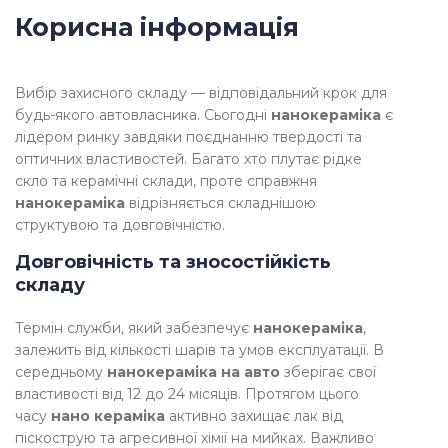
Корисна інформація
Вибір захисного складу — відповідальний крок для
будь-якого автовласника. Сьогодні
нанокераміка
є
лідером ринку завдяки поєднанню твердості та
оптичних властивостей. Багато хто плутає рідке
скло та керамічні склади, проте справжня
нанокераміка
відрізняється складнішою
структувою та довговічністю.
Довговічність та зносостійкість
складу
Термін служби, який забезпечує
нанокераміка
,
залежить від кількості шарів та умов експлуатації. В
середньому
нанокераміка на авто
зберігає свої
властивості від 12 до 24 місяців. Протягом цього
часу
нано кераміка
активно захищає лак від
піскострую та агресивної хімії на мийках. Важливо