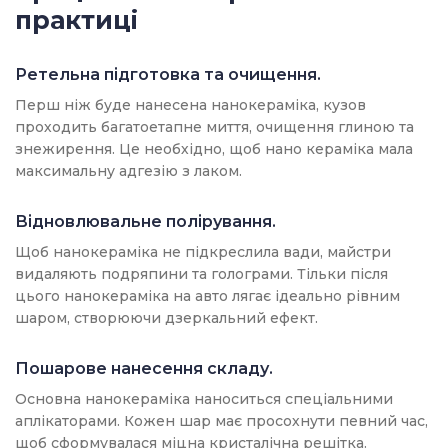
практиці
Ретельна підготовка та очищення.
Перш ніж буде нанесена нанокераміка, кузов
проходить багатоетапне миття, очищення глиною та
знежирення. Це необхідно, щоб нано кераміка мала
максимальну адгезію з лаком.
Відновлювальне полірування.
Щоб нанокераміка не підкреслила вади, майстри
видаляють подряпини та голограми. Тільки після
цього нанокераміка на авто лягає ідеально рівним
шаром, створюючи дзеркальний ефект.
Пошарове нанесення складу.
Основна нанокераміка наноситься спеціальними
аплікаторами. Кожен шар має просохнути певний час,
щоб сформувалася міцна кристалічна решітка.