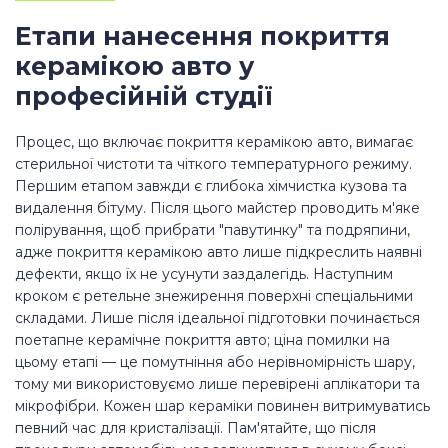
Етапи нанесення покриття
керамікою авто у
професійній студії
Процес, що включає покриття керамікою авто, вимагає
стерильної чистоти та чіткого температурного режиму.
Першим етапом завжди є глибока хімчистка кузова та
видалення бітуму. Після цього майстер проводить м'яке
полірування, щоб прибрати "павутинку" та подряпини,
адже покриття керамікою авто лише підкреслить наявні
дефекти, якщо їх не усунути заздалегідь. Наступним
кроком є ретельне знежирення поверхні спеціальними
складами. Лише після ідеальної підготовки починається
поетапне керамічне покриття авто; ціна помилки на
цьому етапі — це помутніння або нерівномірність шару,
тому ми використовуємо лише перевірені аплікатори та
мікрофібри. Кожен шар кераміки повинен витримуватись
певний час для кристалізації. Пам'ятайте, що після