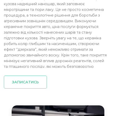
кузова надміцний наношар, який заповнює
мікротріщини та пори лаку. Це не просто косметична
процедура, а технологічне рішення для боротьби з
агресивним зовнішнім середовищем. Виконуючи
керамічне покриття авто, ціна послуги формується
залежно від кількості нанесених шарів та стану
підготовки кузова. Зверніть увагу на те, що кераміка
робить колір глибшим та насиченішим, створюючи
ефект “дзеркала”, який неможливо отримати за
допомогою звичайного воску. Крім того, таке покриття
мінімізує негативний вплив дорожніх реагентів, солей
та пташиного посліду, які можуть безповоротно
пошкодити лак. Професійне керамічне покриття авто,
ціна на яке включає детальну деконтамінацію,
ЗАПИСАТИСЬ
гарантує, що жоден забруднювач не залишиться під
захисним шаром. Правильно нанесене керамічне
покриття авто значно полегшує процес мийки,
оскільки бруд буквально зісковзує з поверхні під
тиском води.