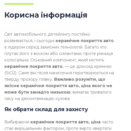
Корисна інформація
Світ автомобільного детейлінгу постійно
розвивається, і сьогодні
керамічне покриття авто
є лідером серед захисних технологій. Багато хто
плутає його з воском або силантами, проте різниця
колосальна. Основний компонент, який містить
керамічне покриття авто
, — це діоксид кремнію
(SiO2). Саме він після нанесення перетворюється на
тверду прозору плівку.
Важливо розуміти, що
якісне керамічне покриття авто, ціна якого не
може бути занадто низькою
, вимагає тривалого
часу на деконтамінацію кузова.
Як обрати склад для захисту
Вибираючи
керамічне покриття авто, ціна
часто
стає вирішальним фактором, проте варто звертати